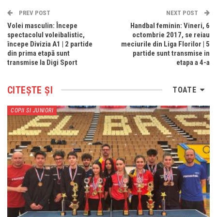
PREV POST
NEXT POST
Volei masculin: Începe
Handbal feminin: Vineri, 6
spectacolul voleibalistic,
octombrie 2017, se reiau
începe Divizia A1 | 2 partide
meciurile din Liga Florilor | 5
din prima etapă sunt
partide sunt transmise in
transmise la Digi Sport
etapa a 4-a
CITEȘTE ȘI
TOATE
COPII SI JUNIORI