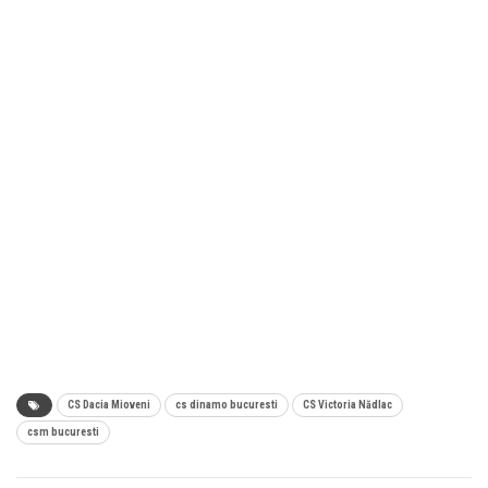
CS Dacia Mioveni
cs dinamo bucuresti
CS Victoria Nădlac
csm bucuresti