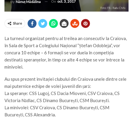
On
oct. 3, 2017
By
Nănuț Mădălina
Foto: FB - Radu Chifu
Share
La turneul organizat pentru al treilea an consecutiv la Craiova,
în Sala de Sport a Colegiului Național ”Ștefan Odobleja”, vor
concura 10 echipe – 6 formații se vor duela în competiția
destinată speranțelor, în timp ce alte 4 echipe se vor întrece la
minivolei.
Au spus prezent invitației clubului din Craiova unele dintre cele
mai puternice echipe de volei juvenil din țară:
La speranțe: CSS Lugoj, CS Dacia Mioveni, CSV Craiova, CS
Victoria Nădlac, CS Dinamo București, CSM București.
La minivolei: CSV Craiova, CS Dinamo București, CSM
București, CSS Alexandria.