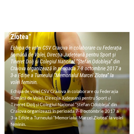
COPII SI JUNIORI
VOLEI
Volei feminin: CSV Craiova organizează
Ediția a 3-a a ”Memorialului Marcel
Zlotea”
Echipa de volei CSV Craiova în colaborare cu Federația
Română de Volei, Direcția Județeană pentru Sport și
Tineret Dolj și Colegiul Național ”Ștefan Odobleja” din
Craiova organizează în perioada 7-8 octombrie 2017 a
3-a Ediție a Turneului ”Memorialul Marcel Zlotea” la
volei feminin.
Echipa de volei CSV Craiova în colaborare cu Federația
Română de Volei, Direcția Județeană pentru Sport și
Tineret Dolj și Colegiul Național ”Ștefan Odobleja” din
Craiova organizează în perioada 7-8 octombrie 2017 a
3-a Ediție a Turneului ”Memorialul Marcel Zlotea” la volei
feminin.