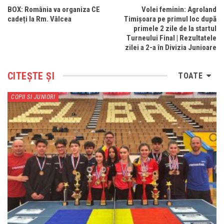
BOX: România va organiza CE
Volei feminin: Agroland
cadeți la Rm. Vâlcea
Timișoara pe primul loc după
primele 2 zile de la startul
Turneului Final | Rezultatele
zilei a 2-a în Divizia Junioare
CITEȘTE ȘI
TOATE
COPII SI JUNIORI