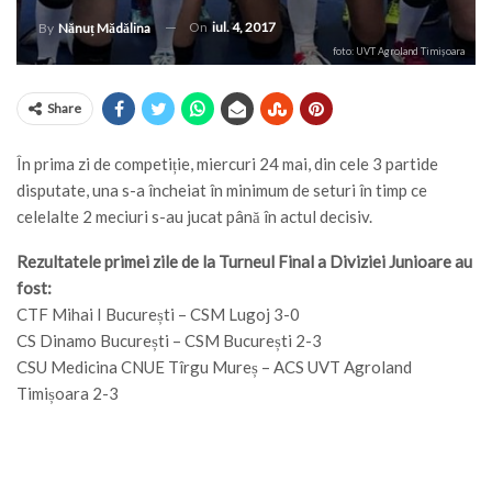
On
iul. 4, 2017
By
Nănuț Mădălina
foto: UVT Agroland Timișoara
Share
În prima zi de competiție, miercuri 24 mai, din cele 3 partide
disputate, una s-a încheiat în minimum de seturi în timp ce
celelalte 2 meciuri s-au jucat până în actul decisiv.
Rezultatele primei zile de la Turneul Final a Diviziei Junioare au
fost:
CTF Mihai I București – CSM Lugoj 3-0
CS Dinamo București – CSM București 2-3
CSU Medicina CNUE Tîrgu Mureș – ACS UVT Agroland
Timișoara 2-3