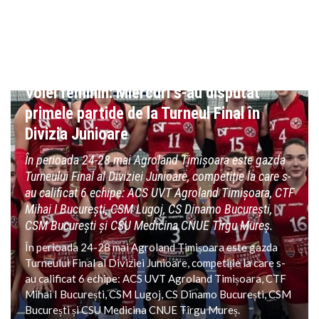
COPII SI JUNIORI
VOLEI
Volei feminin: Miercuri s-au disputat
primele partide de la Turneul Final în
Divizia Junioare
În perioada 24-28 mai Agroland Timișoara este gazda
Turneului Final al Diviziei Junioare, competiție la care s-
au calificat 6 echipe: ACS UVT Agroland Timișoara, CTF
Mihai I București, CSM Lugoj, CS Dinamo București,
CSM București și CSU Medicina CNUE Tîrgu Mureș.
În perioada 24-28 mai Agroland Timișoara este gazda
Turneului Final al Diviziei Junioare, competiție la care s-
au calificat 6 echipe: ACS UVT Agroland Timișoara, CTF
Mihai I București, CSM Lugoj, CS Dinamo București, CSM
București și CSU Medicina CNUE Tîrgu Mureș.