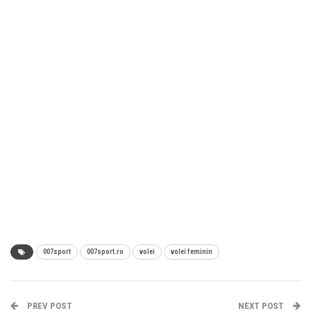
007sport
007sport.ro
volei
volei feminin
PREV POST
NEXT POST