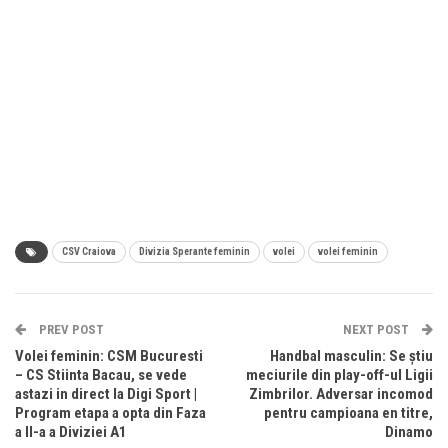
CSV Craiova
Divizia Sperante feminin
volei
volei feminin
PREV POST
NEXT POST
Volei feminin: CSM Bucuresti
Handbal masculin: Se știu
– CS Stiinta Bacau, se vede
meciurile din play-off-ul Ligii
astazi in direct la Digi Sport |
Zimbrilor. Adversar incomod
Program etapa a opta din Faza
pentru campioana en titre,
a II-a a Diviziei A1
Dinamo