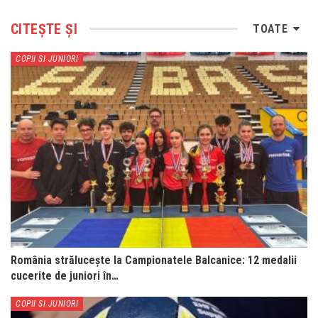
CITEȘTE ȘI
TOATE
COPII SI JUNIORI
România strălucește la Campionatele Balcanice: 12 medalii
cucerite de juniori în…
COPII SI JUNIORI