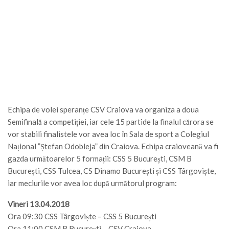
Echipa de volei speranțe CSV Craiova va organiza a doua
Semifinală a competiției, iar cele 15 partide la finalul cărora se
vor stabili finalistele vor avea loc în Sala de sport a Colegiul
Național ”Ștefan Odobleja” din Craiova. Echipa craioveană va fi
gazda următoarelor 5 formații: CSS 5 București, CSM B
București, CSS Tulcea, CS Dinamo București și CSS Târgoviște,
iar meciurile vor avea loc după următorul program:
Vineri 13.04.2018
Ora 09:30 CSS Târgoviște – CSS 5 București
Ora 11:00 CSM B București – CSV Craiova