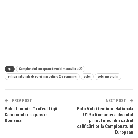
Campionatul european de volei masculin u 20
echipa nationala de volei masculin u20 a romaniei
volei
volei masculin
PREV POST
NEXT POST
Volei feminin: Trofeul Ligii
Foto Volei feminin: Naționala
Campionilor a ajuns în
U19 a României a disputat
România
primul meci din cadrul
calificărilor la Campionatului
European