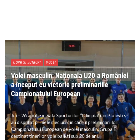
COPII SI JUNIORI
VOLEI
Volei masculin: Naționala U20 a României
a început cu victorie preliminariile
Campionatului European
Joi – 26 aprilie în Sala Sporturilor ”Olimpia” din Ploiești s-
au disputat primele meciuri din cadrul preliminariilor
Campionatului European de volei masculin, Grupa E,
destinat tinerilor voleibaliști sub 20 de ani.