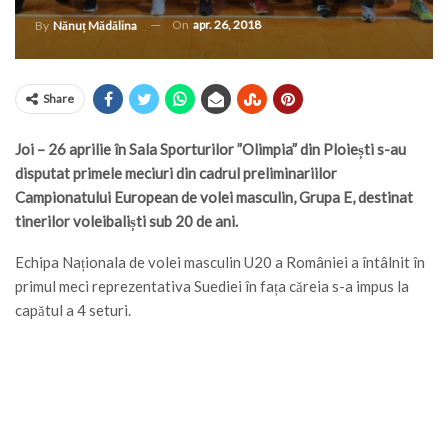
On
apr. 26, 2018
By
Nănuț Mădălina
Share
Joi – 26 aprilie în Sala Sporturilor ”Olimpia” din Ploiești s-au
disputat primele meciuri din cadrul preliminariilor
Campionatului European de volei masculin, Grupa E, destinat
tinerilor voleibaliști sub 20 de ani.
Echipa Naționala de volei masculin U20 a României a întâlnit în
primul meci reprezentativa Suediei în fața căreia s-a impus la
capătul a 4 seturi.