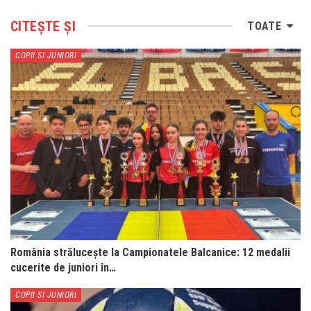
CITEȘTE ȘI
TOATE
COPII SI JUNIORI
România strălucește la Campionatele Balcanice: 12 medalii
cucerite de juniori în…
COPII SI JUNIORI