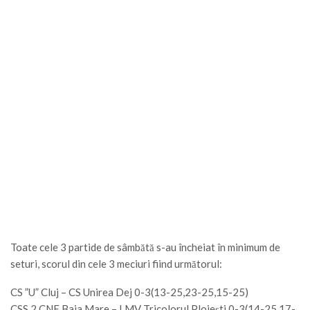
Toate cele 3 partide de sâmbătă s-au încheiat în minimum de
seturi, scorul din cele 3 meciuri fiind următorul:
CS ”U” Cluj – CS Unirea Dej 0-3(13-25,23-25,15-25)
CSS 2 CNE Baia Mare – LMV Tricolorul Ploiești 0-3(14-25,17-