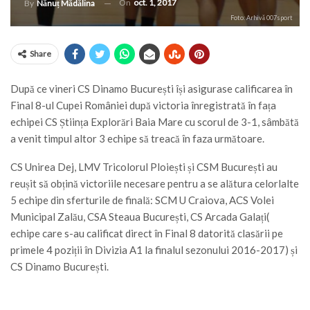
On
oct. 1, 2017
By
Nănuț Mădălina
Foto: Arhivă 007sport
Share
După ce vineri CS Dinamo București își asigurase calificarea în
Final 8-ul Cupei României după victoria înregistrată în fața
echipei CS Știința Explorări Baia Mare cu scorul de 3-1, sâmbătă
a venit timpul altor 3 echipe să treacă în faza următoare.
CS Unirea Dej, LMV Tricolorul Ploiești și CSM București au
reușit să obțină victoriile necesare pentru a se alătura celorlalte
5 echipe din sferturile de finală: SCM U Craiova, ACS Volei
Municipal Zalău, CSA Steaua București, CS Arcada Galați(
echipe care s-au calificat direct în Final 8 datorită clasării pe
primele 4 poziții în Divizia A1 la finalul sezonului 2016-2017) și
CS Dinamo București.