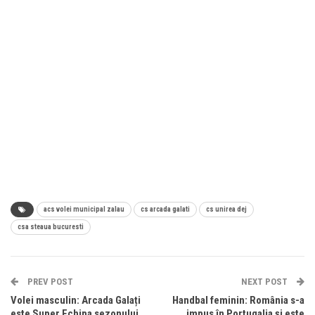
acs volei municipal zalau
cs arcada galati
cs unirea dej
csa steaua bucuresti
PREV POST
NEXT POST
Volei masculin: Arcada Galați
Handbal feminin: România s-a
este Super Echipa sezonului
impus în Portugalia și este