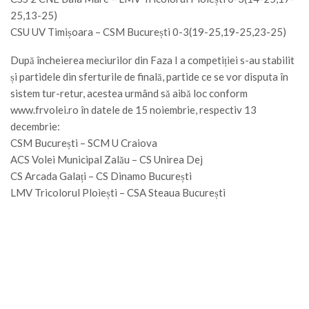
25,13-25)
CSU UV Timișoara – CSM București 0-3(19-25,19-25,23-25)
După încheierea meciurilor din Faza I a competiției s-au stabilit
și partidele din sferturile de finală, partide ce se vor disputa în
sistem tur-retur, acestea urmând să aibă loc conform
www.frvolei.ro în datele de 15 noiembrie, respectiv 13
decembrie:
CSM București – SCM U Craiova
ACS Volei Municipal Zalău – CS Unirea Dej
CS Arcada Galați – CS Dinamo București
LMV Tricolorul Ploiești – CSA Steaua București