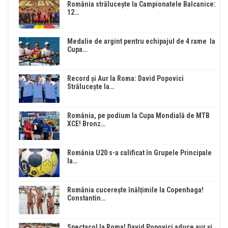
România strălucește la Campionatele Balcanice:
12…
Medalie de argint pentru echipajul de 4 rame la
Cupa…
Record și Aur la Roma: David Popovici
Strălucește la…
România, pe podium la Cupa Mondială de MTB
XCE! Bronz…
România U20 s-a calificat în Grupele Principale
la…
România cucerește înălțimile la Copenhaga!
Constantin…
Spectacol la Roma! David Popovici aduce aur și