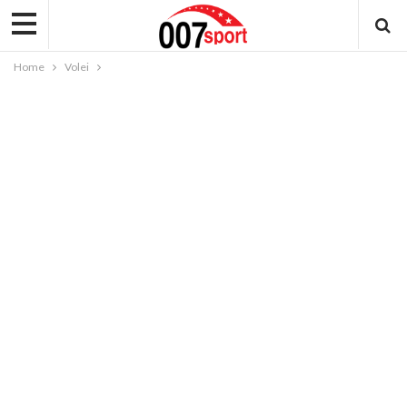
Home
Volei