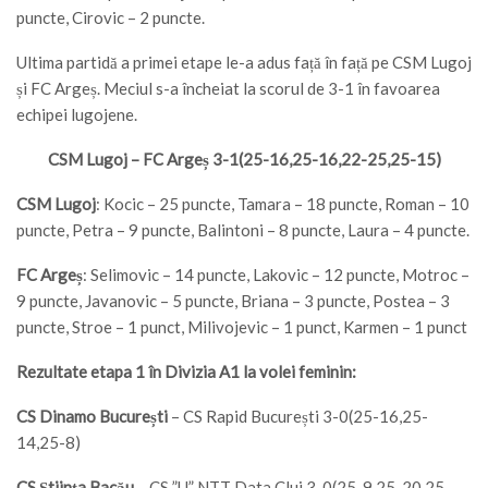
puncte, Cirovic – 2 puncte.
Ultima partidă a primei etape le-a adus față în față pe CSM Lugoj
și FC Argeș. Meciul s-a încheiat la scorul de 3-1 în favoarea
echipei lugojene.
CSM Lugoj – FC Argeș 3-1(25-16,25-16,22-25,25-15)
CSM Lugoj
: Kocic – 25 puncte, Tamara – 18 puncte, Roman – 10
puncte, Petra – 9 puncte, Balintoni – 8 puncte, Laura – 4 puncte.
FC Argeș
: Selimovic – 14 puncte, Lakovic – 12 puncte, Motroc –
9 puncte, Javanovic – 5 puncte, Briana – 3 puncte, Postea – 3
puncte, Stroe – 1 punct, Milivojevic – 1 punct, Karmen – 1 punct
Rezultate etapa 1 în Divizia A1 la volei feminin:
CS Dinamo București
– CS Rapid București 3-0(25-16,25-
14,25-8)
CS Știința Bacău
– CS ”U” NTT Data Cluj 3-0(25-9,25-20,25-