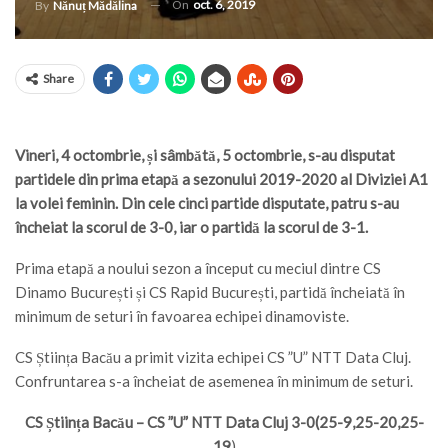
On
oct. 6, 2019
By
Nănuț Mădălina
Share
Vineri, 4 octombrie, și sâmbătă, 5 octombrie, s-au disputat
partidele din prima etapă a sezonului 2019-2020 al Diviziei A1
la volei feminin. Din cele cinci partide disputate, patru s-au
încheiat la scorul de 3-0, iar o partidă la scorul de 3-1.
Prima etapă a noului sezon a început cu meciul dintre CS
Dinamo București și CS Rapid București, partidă încheiată în
minimum de seturi în favoarea echipei dinamoviste.
CS Știința Bacău a primit vizita echipei CS ”U” NTT Data Cluj.
Confruntarea s-a încheiat de asemenea în minimum de seturi.
CS Știința Bacău – CS ”U” NTT Data Cluj 3-0(25-9,25-20,25-
19
)