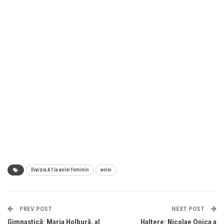
Divizia A1 la volei feminin
volei
PREV POST
NEXT POST
Gimnastică: Maria Holbură, al
Haltere: Nicolae Onica a