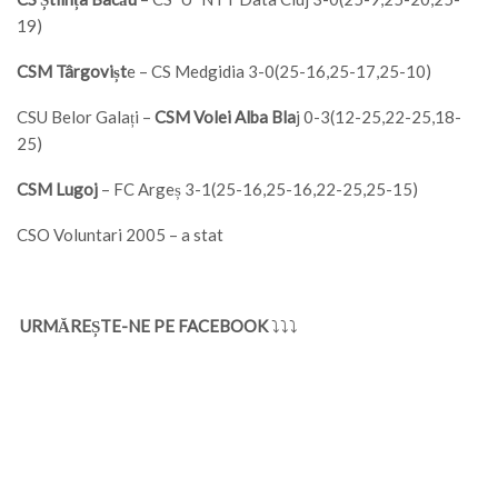
19)
CSM Târgovișt
e – CS Medgidia 3-0(25-16,25-17,25-10)
CSU Belor Galați –
CSM Volei Alba Bla
j 0-3(12-25,22-25,18-
25)
CSM Lugoj
– FC Argeș 3-1(25-16,25-16,22-25,25-15)
CSO Voluntari 2005 – a stat
URMĂREȘTE-NE PE FACEBOOK
⤵⤵⤵