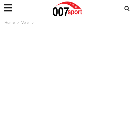
Home
Volei