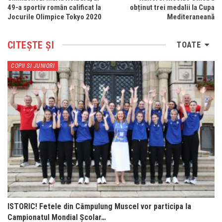
49-a sportiv român calificat la
obținut trei medalii la Cupa
Jocurile Olimpice Tokyo 2020
Mediteraneană
CITEȘTE ȘI
TOATE
COPII SI JUNIORI
ISTORIC! Fetele din Câmpulung Muscel vor participa la
Campionatul Mondial Școlar…