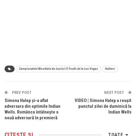
Campionatele Mondiale de Juniori II Youth de la Las Vegas
Haltere
PREV POST
NEXT POST
Simona Halep şi-a aflat
VIDEO | Simona Halep a reușit
adversara din optimile Indian
punctul zilei de duminică la
Wells. Românca întâlnește o
Indian Wells
nouă adversară în premieră
CITEȘTE ȘI
TOATE