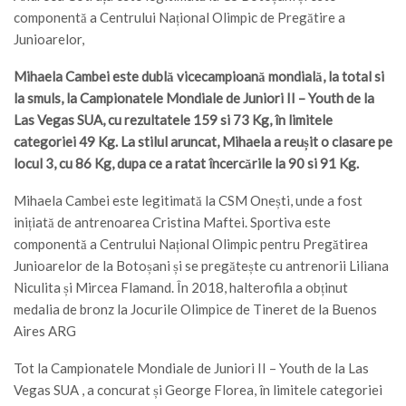
componentă a Centrului Național Olimpic de Pregătire a
Junioarelor,
Mihaela Cambei este dublă vicecampioană mondială, la total si
la smuls, la Campionatele Mondiale de Juniori II – Youth de la
Las Vegas SUA, cu rezultatele 159 si 73 Kg, în limitele
categoriei 49 Kg. La stilul aruncat, Mihaela a reușit o clasare pe
locul 3, cu 86 Kg, dupa ce a ratat încercările la 90 si 91 Kg.
Mihaela Cambei este legitimată la CSM Onești, unde a fost
inițiată de antrenoarea Cristina Maftei. Sportiva este
componentă a Centrului Național Olimpic pentru Pregătirea
Junioarelor de la Botoșani și se pregătește cu antrenorii Liliana
Niculita și Mircea Flamand. În 2018, halterofila a obținut
medalia de bronz la Jocurile Olimpice de Tineret de la Buenos
Aires ARG
Tot la Campionatele Mondiale de Juniori II – Youth de la Las
Vegas SUA , a concurat și George Florea, în limitele categoriei