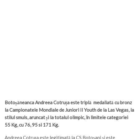
Botoșăneanca Andreea Cotruța este triplă medaliată cu bronz
la Campionatele Mondiale de Juniori II Youth de la Las Vegas, la
stilul smuls, aruncat și la totalul olimpic, în limitele categoriei
55 Kg, cu 76, 95 si 171 Kg.
Andreea Cotruța este legitimată la CS Botoșani și este