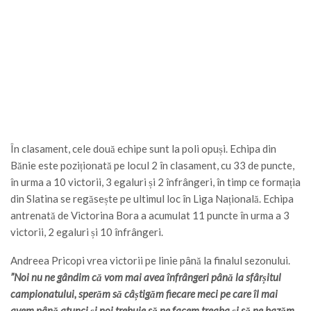
În clasament, cele două echipe sunt la poli opuși. Echipa din
Bănie este poziționată pe locul 2 în clasament, cu 33 de puncte,
în urma a 10 victorii, 3 egaluri și 2 înfrângeri, în timp ce formația
din Slatina se regăsește pe ultimul loc în Liga Națională. Echipa
antrenată de Victorina Bora a acumulat 11 puncte în urma a 3
victorii, 2 egaluri și 10 înfrângeri.
Andreea Pricopi vrea victorii pe linie până la finalul sezonului.
”Noi nu ne gândim că vom mai avea înfrângeri până la sfârșitul
campionatului, sperăm să câștigăm fiecare meci pe care îl mai
avem până atunci și noi trebuie să ne facem treaba și să ne bazăm