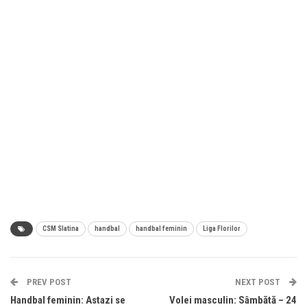
CSM Slatina
handbal
handbal feminin
Liga Florilor
PREV POST
NEXT POST
Handbal feminin: Astazi se
Volei masculin: Sâmbătă – 24