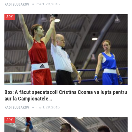
mart. 29, 2018
KADI BULGAKOV
BOX
Box: A făcut specatacol! Cristina Cosma va lupta pentru
aur la Campionatele…
mart. 29, 2018
KADI BULGAKOV
BOX