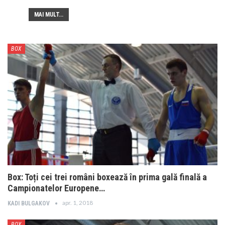
MAI MULT...
BOX
Box: Toți cei trei români boxează în prima gală finală a
Campionatelor Europene…
apr. 1, 2018
KADI BULGAKOV
BOX