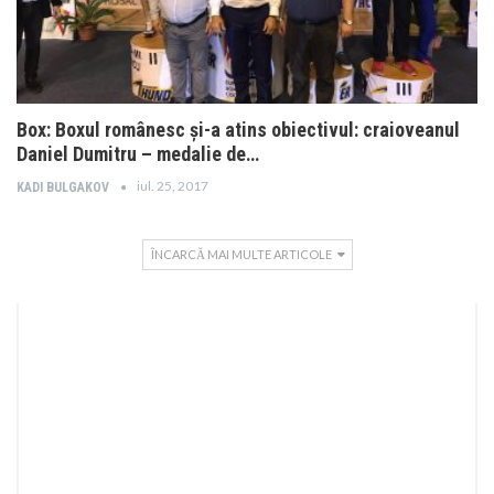
Box: Boxul românesc și-a atins obiectivul: craioveanul
Daniel Dumitru – medalie de…
iul. 25, 2017
KADI BULGAKOV
ÎNCARCĂ MAI MULTE ARTICOLE