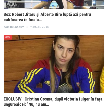
Box: Robert Jitaru și Alberto Biro luptă azi pentru
calificarea în finala…
mart. 31, 2018
KADI BULGAKOV
BOX
EXCLUSIV | Cristina Cosma, după victoria fulger în fața
unguroaicei: ”Nu, nu am…