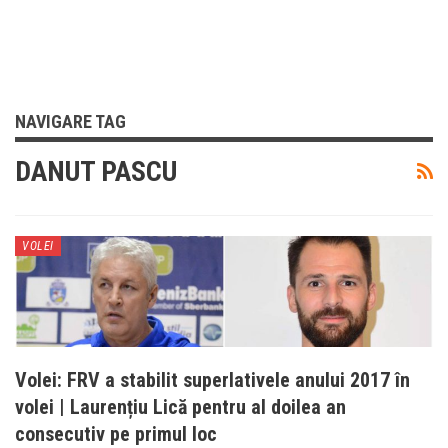
NAVIGARE TAG
DANUT PASCU
VOLEI
Volei: FRV a stabilit superlativele anului 2017 în
volei | Laurențiu Lică pentru al doilea an
consecutiv pe primul loc