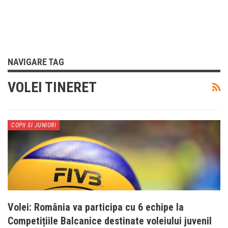
NAVIGARE TAG
VOLEI TINERET
COPII SI JUNIORI
Volei: România va participa cu 6 echipe la
Competițiile Balcanice destinate voleiului juvenil