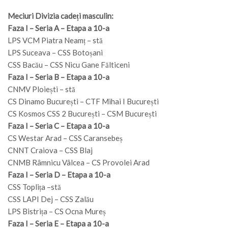
Meciuri Divizia cadeți masculin:
Faza I – Seria A – Etapa a 10-a
LPS VCM Piatra Neamț – stă
LPS Suceava – CSS Botoșani
CSS Bacău – CSS Nicu Gane Fălticeni
Faza I – Seria B – Etapa a 10-a
CNMV Ploiești – stă
CS Dinamo București – CTF Mihai I București
CS Kosmos CSS 2 București – CSM București
Faza I – Seria C – Etapa a 10-a
CS Westar Arad – CSS Caransebeș
CNNT Craiova – CSS Blaj
CNMB Râmnicu Vâlcea – CS Provolei Arad
Faza I – Seria D – Etapa a 10-a
CSS Toplița –stă
CSS LAPI Dej – CSS Zalău
LPS Bistrița – CS Ocna Mureș
Faza I – Seria E – Etapa a 10-a