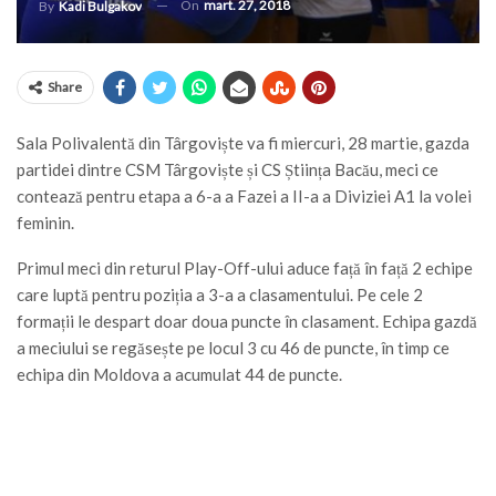
On
mart. 27, 2018
By
Kadi Bulgakov
Share
Sala Polivalentă din Târgoviște va fi miercuri, 28 martie, gazda
partidei dintre CSM Târgoviște și CS Știința Bacău, meci ce
contează pentru etapa a 6-a a Fazei a II-a a Diviziei A1 la volei
feminin.
Primul meci din returul Play-Off-ului aduce față în față 2 echipe
care luptă pentru poziția a 3-a a clasamentului. Pe cele 2
formații le despart doar doua puncte în clasament. Echipa gazdă
a meciului se regăsește pe locul 3 cu 46 de puncte, în timp ce
echipa din Moldova a acumulat 44 de puncte.