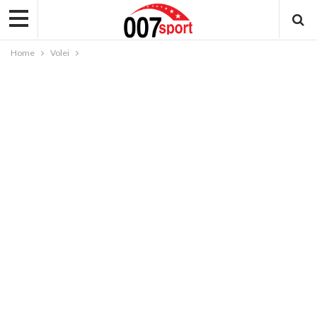
Home
Volei