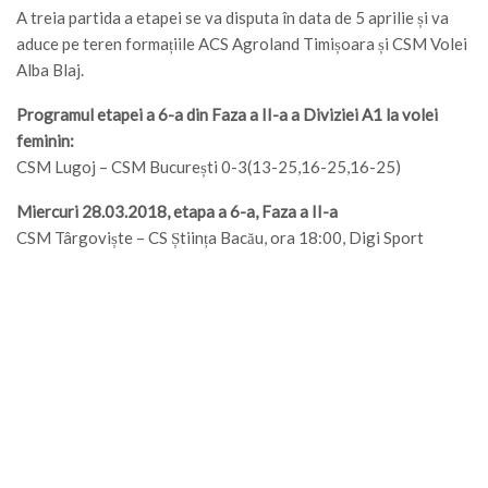
A treia partida a etapei se va disputa în data de 5 aprilie și va
aduce pe teren formațiile ACS Agroland Timișoara și CSM Volei
Alba Blaj.
Programul etapei a 6-a din Faza a II-a a Diviziei A1 la volei
feminin:
CSM Lugoj – CSM București 0-3(13-25,16-25,16-25)
Miercuri 28.03.2018, etapa a 6-a, Faza a II-a
CSM Târgoviște – CS Știința Bacău, ora 18:00, Digi Sport