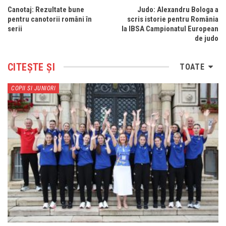
Canotaj: Rezultate bune
Judo: Alexandru Bologa a
pentru canotorii români în
scris istorie pentru România
serii
la IBSA Campionatul European
de judo
CITEȘTE ȘI
TOATE
COPII SI JUNIORI