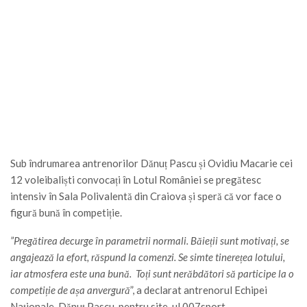
Sub îndrumarea antrenorilor Dănuț Pascu și Ovidiu Macarie cei
12 voleibaliști convocați în Lotul României se pregătesc
intensiv în Sala Polivalentă din Craiova și speră că vor face o
figură bună în competiție.
”Pregătirea decurge în parametrii normali. Băieții sunt motivați, se
angajează la efort, răspund la comenzi. Se simte tinerețea lotului,
iar atmosfera este una bună. Toți sunt nerăbdători să participe la o
competiție de așa anvergură
”, a declarat antrenorul Echipei
Naționale, Dănuț Pascu, pentru site-ul 007sport.