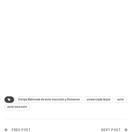
Echipa Nationala de volei masculin a Romaniei
universiada taipei
volei
volei masculin
PREV POST
NEXT POST