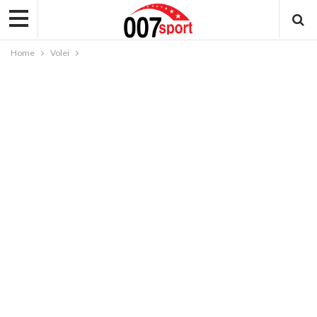
Home
Volei