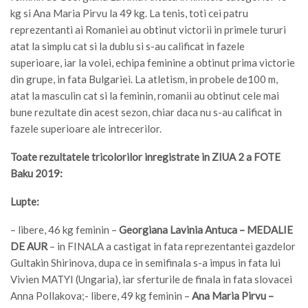
kg si Ana Maria Pirvu la 49 kg. La tenis, toti cei patru
reprezentanti ai Romaniei au obtinut victorii in primele tururi
atat la simplu cat si la dublu si s-au calificat in fazele
superioare, iar la volei, echipa feminine a obtinut prima victorie
din grupe, in fata Bulgariei. La atletism, in probele de100 m,
atat la masculin cat si la feminin, romanii au obtinut cele mai
bune rezultate din acest sezon, chiar daca nu s-au calificat in
fazele superioare ale intrecerilor.
Toate rezultatele tricolorilor inregistrate in ZIUA 2 a FOTE
Baku 2019:
Lupte:
– libere, 46 kg feminin –
Georgiana Lavinia Antuca – MEDALIE
DE AUR
– in FINALA a castigat in fata reprezentantei gazdelor
Gultakin Shirinova, dupa ce in semifinala s-a impus in fata lui
Vivien MATYI (Ungaria), iar sferturile de finala in fata slovacei
Anna Pollakova;- libere, 49 kg feminin –
Ana Maria Pirvu –