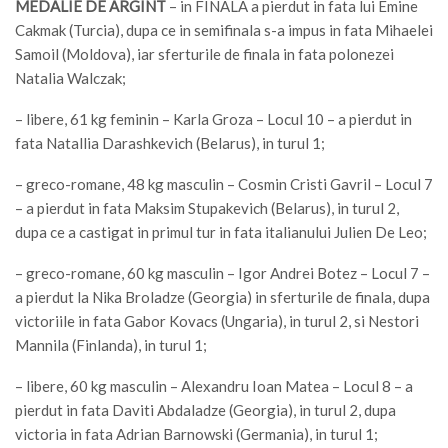
MEDALIE DE ARGINT
– in FINALA a pierdut in fata lui Emine
Cakmak (Turcia), dupa ce in semifinala s-a impus in fata Mihaelei
Samoil (Moldova), iar sferturile de finala in fata polonezei
Natalia Walczak;
– libere, 61 kg feminin – Karla Groza – Locul 10 – a pierdut in
fata Natallia Darashkevich (Belarus), in turul 1;
– greco-romane, 48 kg masculin – Cosmin Cristi Gavril – Locul 7
– a pierdut in fata Maksim Stupakevich (Belarus), in turul 2,
dupa ce a castigat in primul tur in fata italianului Julien De Leo;
– greco-romane, 60 kg masculin – Igor Andrei Botez – Locul 7 –
a pierdut la Nika Broladze (Georgia) in sferturile de finala, dupa
victoriile in fata Gabor Kovacs (Ungaria), in turul 2, si Nestori
Mannila (Finlanda), in turul 1;
– libere, 60 kg masculin – Alexandru Ioan Matea – Locul 8 – a
pierdut in fata Daviti Abdaladze (Georgia), in turul 2, dupa
victoria in fata Adrian Barnowski (Germania), in turul 1;