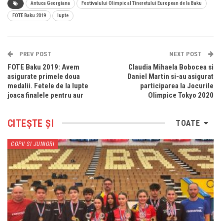
Antuca Georgiana
Festivalului Olimpic al Tineretului European de la Baku
FOTE Baku 2019
lupte
PREV POST
NEXT POST
FOTE Baku 2019: Avem
Claudia Mihaela Bobocea si
asigurate primele doua
Daniel Martin si-au asigurat
medalii. Fetele de la lupte
participarea la Jocurile
joaca finalele pentru aur
Olimpice Tokyo 2020
CITEȘTE ȘI
TOATE
COPII SI JUNIORI