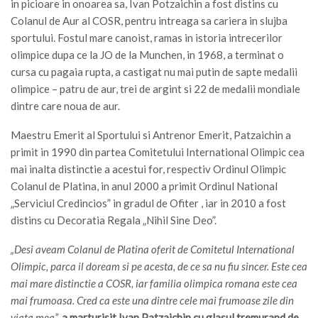
in picioare in onoarea sa, Ivan Potzaichin a fost distins cu
Colanul de Aur al COSR, pentru intreaga sa cariera in slujba
sportului. Fostul mare canoist, ramas in istoria intrecerilor
olimpice dupa ce la JO de la Munchen, in 1968, a terminat o
cursa cu pagaia rupta, a castigat nu mai putin de sapte medalii
olimpice – patru de aur, trei de argint si 22 de medalii mondiale
dintre care noua de aur.
Maestru Emerit al Sportului si Antrenor Emerit, Patzaichin a
primit in 1990 din partea Comitetului International Olimpic cea
mai inalta distinctie a acestui for, respectiv Ordinul Olimpic
Colanul de Platina, in anul 2000 a primit Ordinul National
„Serviciul Credincios” in gradul de Ofiter , iar in 2010 a fost
distins cu Decoratia Regala „Nihil Sine Deo”.
„Desi aveam Colanul de Platina oferit de Comitetul International
Olimpic, parca il doream si pe acesta, de ce sa nu fiu sincer. Este cea
mai mare distinctie a COSR, iar familia olimpica romana este cea
mai frumoasa. Cred ca este una dintre cele mai frumoase zile din
viata mea”,
a marturisit Ivan Patzaichin cu glasul tremurand de