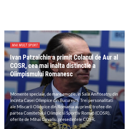
MAI MULT SPORT
Ivan Patzaichin a primit Colanul de Aur al
COSR, cea mai inalta distinctie a
Olimpismului Romanesc
Momente speciale, de mare emotie, in Sala Amfiteatru din
incinta Casei Olimpice din Bucuresti. Trei personalitati
ale Miscarii Olimpice din Romania au primit trofee din
partea Comitetului Olimpic si Sportiv Roman (COSR),
oferite de Mihai Covaliu, presedintele COSR.