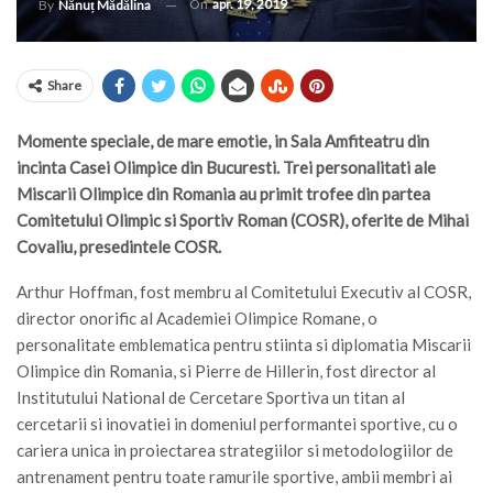
On
apr. 19, 2019
By
Nănuț Mădălina
Share
Momente speciale, de mare emotie, in Sala Amfiteatru din
incinta Casei Olimpice din Bucuresti. Trei personalitati ale
Miscarii Olimpice din Romania au primit trofee din partea
Comitetului Olimpic si Sportiv Roman (COSR), oferite de Mihai
Covaliu, presedintele COSR.
Arthur Hoffman, fost membru al Comitetului Executiv al COSR,
director onorific al Academiei Olimpice Romane, o
personalitate emblematica pentru stiinta si diplomatia Miscarii
Olimpice din Romania, si Pierre de Hillerin, fost director al
Institutului National de Cercetare Sportiva un titan al
cercetarii si inovatiei in domeniul performantei sportive, cu o
cariera unica in proiectarea strategiilor si metodologiilor de
antrenament pentru toate ramurile sportive, ambii membri ai