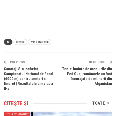
canotaj
Ivan Potzaichin
PREV POST
NEXT POST
Canotaj: S-a incheiat
Tenis: Înainte de meciurile din
Campionatul National de Fond
Fed Cup, româncele au fost
(6000 m) pentru seniori si
încurajate de militarii din
tineret | Rezultatele din ziua a
Afganistan
II-a
CITEȘTE ȘI
TOATE
COPII SI JUNIORI